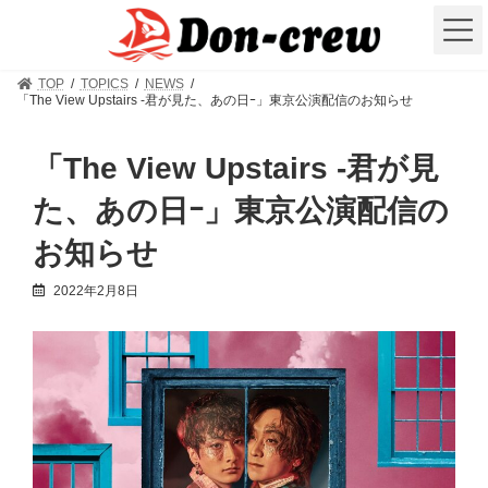
コ
ナ
ン
ビ
テ
ゲ
ン
ー
TOP
TOPICS
NEWS
ツ
シ
「The View Upstairs -君が見た、あの日ｰ」東京公演配信のお知らせ
へ
ョ
ス
ン
キ
に
「The View Upstairs -君が見
ッ
移
プ
動
た、あの日ｰ」東京公演配信の
お知らせ
2022年2月8日