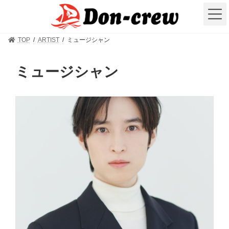
コ
ナ
ン
ビ
テ
ゲ
ン
ー
ツ
シ
TOP
ARTIST
ミュージシャン
へ
ョ
ス
ン
キ
に
ミュージシャン
ッ
移
プ
動