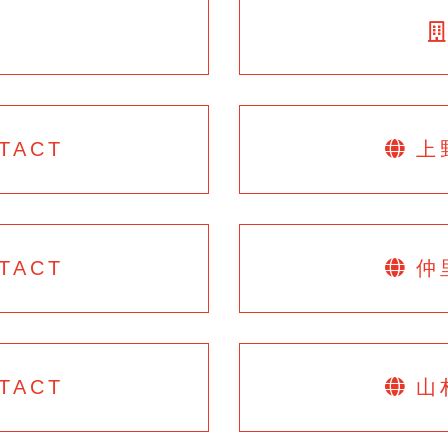
T
TACT
上
TACT
仲
TACT
山