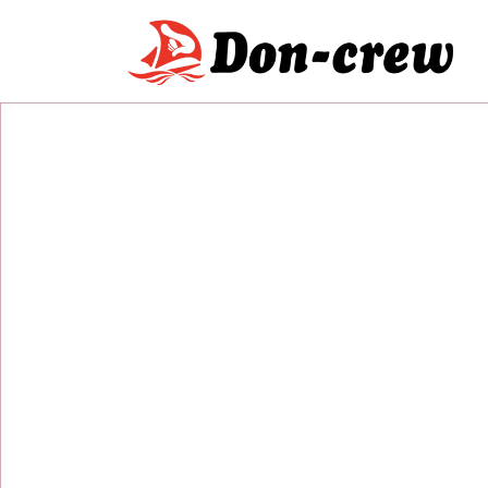
コ
ナ
ン
ビ
テ
ゲ
ン
ー
ツ
シ
へ
ョ
ス
ン
キ
に
ッ
移
プ
動