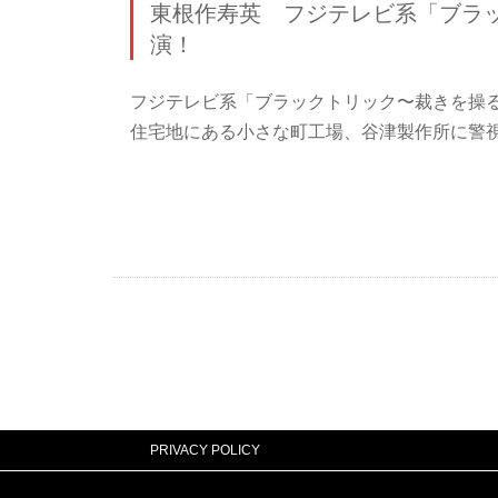
東根作寿英 フジテレビ系「ブラ
演！
フジテレビ系「ブラックトリック〜裁きを操
住宅地にある小さな町工場、谷津製作所に警視
PRIVACY POLICY