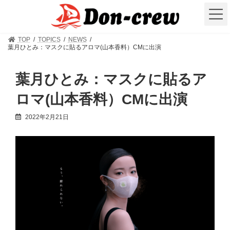
コ
ナ
ン
ビ
テ
ゲ
ン
ー
TOP
TOPICS
NEWS
ツ
シ
葉月ひとみ：マスクに貼るアロマ(山本香料）CMに出演
へ
ョ
ス
ン
キ
に
葉月ひとみ：マスクに貼るア
ッ
移
プ
動
ロマ(山本香料）CMに出演
2022年2月21日