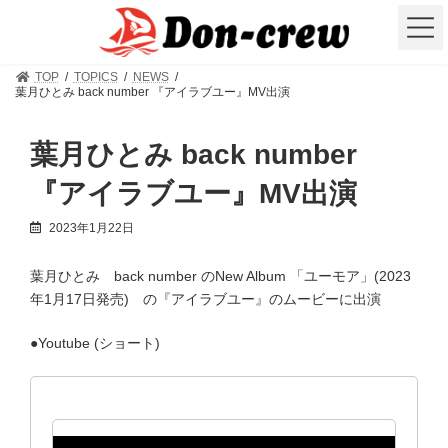
コ
ナ
ン
ビ
テ
ゲ
ン
ー
TOP
TOPICS
NEWS
ツ
シ
葉月ひとみ back number 『アイラブユー』MV出演
へ
ョ
ス
ン
キ
に
葉月ひとみ back number
ッ
移
プ
動
『アイラブユー』MV出演
2023年1月22日
葉月ひとみ back number のNew Album 「ユーモア」(2023
年1月17日発売) の『アイラブユー』のムービーに出演
●Youtube (ショート)