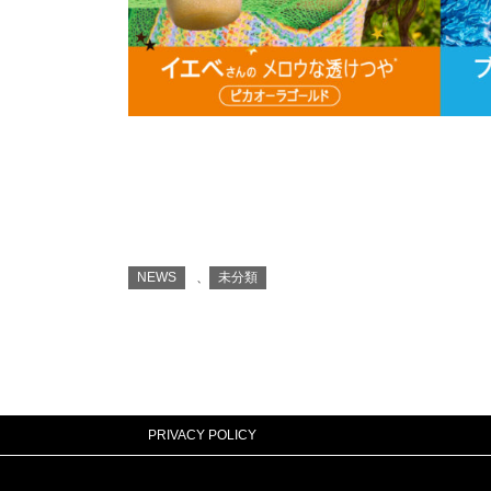
NEWS
、
未分類
PRIVACY POLICY