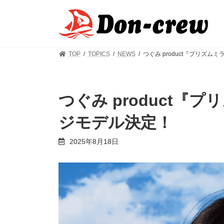
コ
ナ
ン
ビ
テ
ゲ
ン
ー
ツ
シ
TOP
TOPICS
NEWS
つぐみ product『プリズ
へ
ョ
ス
ン
キ
に
ッ
移
つぐみ product
プ
動
ジモデル決定！
2025年8月18日