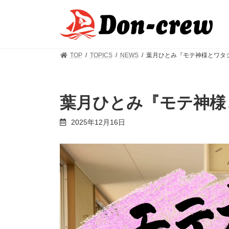
コ
ナ
ン
ビ
テ
ゲ
ン
ー
ツ
シ
TOP
TOPICS
NEWS
葉月ひとみ『モテ神様とワタ
へ
ョ
ス
ン
キ
に
ッ
移
葉月ひとみ『モテ神様
プ
動
2025年12月16日