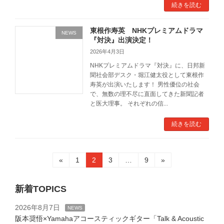
続きを読む
東根作寿英 NHKプレミアムドラマ
NEWS
『対決』出演決定！
2026年4月3日
NHKプレミアムドラマ『対決』に、日邦新
聞社会部デスク・堀江健太役として東根作
寿英が出演いたします！ 男性優位の社会
で、無数の理不尽に直面してきた新聞記者
と医大理事。 それぞれの信...
続きを読む
投
固
固
固
固
«
1
2
3
…
9
»
定
定
定
定
稿
ペ
ペ
ペ
ペ
ー
ー
ー
ー
新着TOPICS
の
ジ
ジ
ジ
ジ
2026年8月7日
ペ
NEWS
阪本奨悟×Yamahaアコースティックギター「Talk & Acoustic