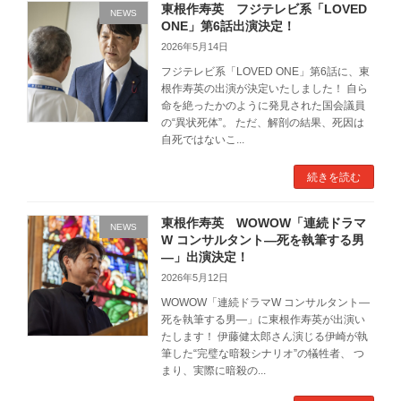
東根作寿英 フジテレビ系「LOVED
NEWS
ONE」第6話出演決定！
2026年5月14日
フジテレビ系「LOVED ONE」第6話に、東
根作寿英の出演が決定いたしました！ 自ら
命を絶ったかのように発見された国会議員
の“異状死体”。 ただ、解剖の結果、死因は
自死ではないこ...
続きを読む
東根作寿英 WOWOW「連続ドラマ
NEWS
W コンサルタント―死を執筆する男
―」出演決定！
2026年5月12日
WOWOW「連続ドラマW コンサルタント―
死を執筆する男―」に東根作寿英が出演い
たします！ 伊藤健太郎さん演じる伊崎が執
筆した“完璧な暗殺シナリオ”の犠牲者、 つ
まり、実際に暗殺の...