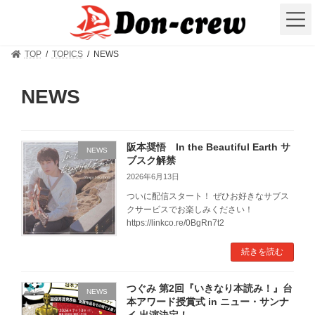
コ
ナ
ン
ビ
テ
ゲ
ン
ー
TOP
TOPICS
NEWS
ツ
シ
へ
ョ
ス
ン
NEWS
キ
に
ッ
移
プ
動
阪本奨悟 In the Beautiful Earth サ
NEWS
ブスク解禁
2026年6月13日
ついに配信スタート！ ぜひお好きなサブス
クサービスでお楽しみください！
https://linkco.re/0BgRn7t2
続きを読む
つぐみ 第2回『いきなり本読み！』台
NEWS
本アワード授賞式 in ニュー・サンナ
イ 出演決定！