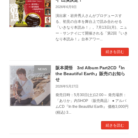
2026年6月9日
演出家・岩井秀人さんがプロデュースす
る、初見の台本を舞台上で読み合わせる
「いきなり本読み！」。7月13日(月)、ニュ
ー・サンナイにて開催される「第2回『いき
なり本読み！』台本アワー...
続きを読む
阪本奨悟 3rd Album Part2CD『In
NEWS
the Beautiful Earth』販売のお知ら
せ
2026年5月27日
発売日時：5月30日(土)12:00～ 発売場所：
「ありか」内SHOP 〈販売商品〉 ● アルバ
ムCD『In the Beautiful Earth』 価格3,000円
(税込) 3...
続きを読む