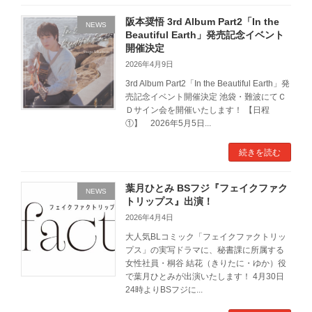
阪本奨悟 3rd Album Part2「In the
NEWS
Beautiful Earth」発売記念イベント
開催決定
2026年4月9日
3rd Album Part2「In the Beautiful Earth」発
売記念イベント開催決定 池袋・難波にてＣ
Ｄサイン会を開催いたします！ 【日程
①】 2026年5月5日...
続きを読む
葉月ひとみ BSフジ『フェイクファク
NEWS
トリップス』出演！
2026年4月4日
大人気BLコミック「フェイクファクトリッ
プス」の実写ドラマに、秘書課に所属する
女性社員・桐谷 結花（きりたに・ゆか）役
で葉月ひとみが出演いたします！ 4月30日
24時よりBSフジに...