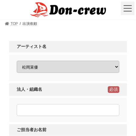
コ
ナ
ン
ビ
テ
ゲ
ン
ー
ツ
シ
TOP
出演依頼
へ
ョ
ス
ン
キ
に
ッ
移
アーティスト名
プ
動
法人・組織名
必須
ご担当者お名前