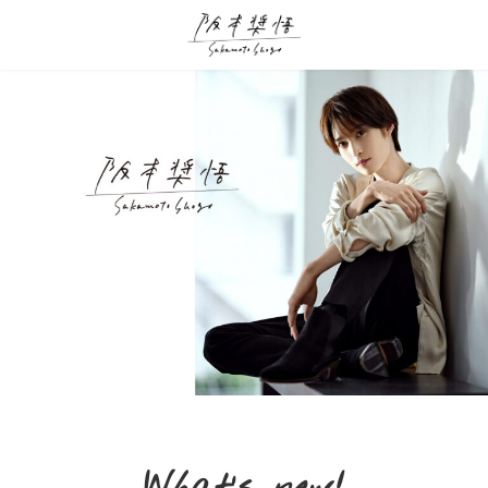
コ
ナ
ン
ビ
テ
ゲ
ン
ー
ツ
シ
へ
ョ
ス
ン
キ
に
ッ
移
プ
動